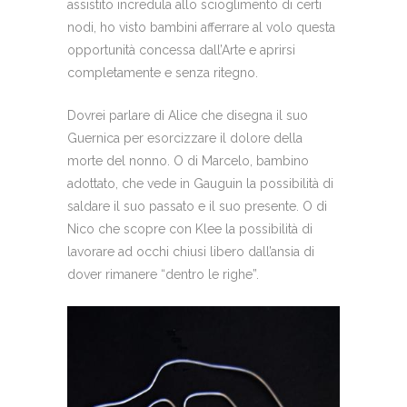
assistito incredula allo scioglimento di certi
nodi, ho visto bambini afferrare al volo questa
opportunità concessa dall’Arte e aprirsi
completamente e senza ritegno.
Dovrei parlare di Alice che disegna il suo
Guernica per esorcizzare il dolore della
morte del nonno. O di Marcelo, bambino
adottato, che vede in Gauguin la possibilità di
saldare il suo passato e il suo presente. O di
Nico che scopre con Klee la possibilità di
lavorare ad occhi chiusi libero dall’ansia di
dover rimanere “dentro le righe”.