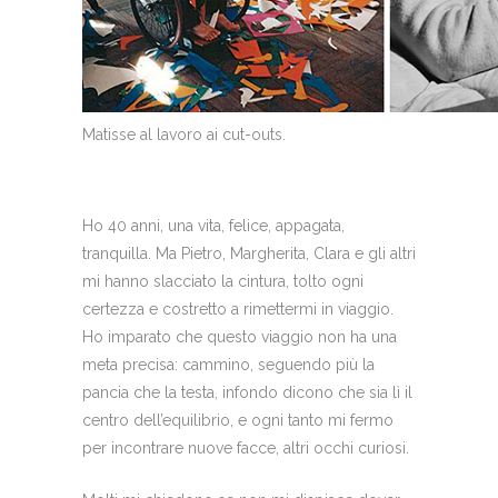
Matisse al lavoro ai cut-outs.
Ho 40 anni, una vita, felice, appagata,
tranquilla. Ma Pietro, Margherita, Clara e gli altri
mi hanno slacciato la cintura, tolto ogni
certezza e costretto a rimettermi in viaggio.
Ho imparato che questo viaggio non ha una
meta precisa: cammino, seguendo più la
pancia che la testa, infondo dicono che sia lì il
centro dell’equilibrio, e ogni tanto mi fermo
per incontrare nuove facce, altri occhi curiosi.