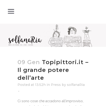
09 Gen
Topipittori.it –
Il grande potere
dell’arte
Posted at 13:52h
in
Press
by
solfanaRia
Ci sono cose che accadono all’improvviso,