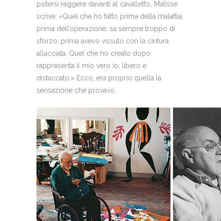
potersi reggere davanti al cavalletto, Matisse
scrive: «Quel che ho fatto prima della malattia,
prima dell’operazione, sa sempre troppo di
sforzo; prima avevo vissuto con la cintura
allacciata. Quel che ho creato dopo
rappresenta il mio vero io, libero e
distaccato.» Ecco, era proprio quella la
sensazione che provavo.