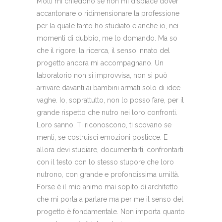
Molti mi chiedono se non mi dispiace dover
accantonare o ridimensionare la professione
per la quale tanto ho studiato e anche io, nei
momenti di dubbio, me lo domando. Ma so
che il rigore, la ricerca, il senso innato del
progetto ancora mi accompagnano. Un
laboratorio non si improvvisa, non si può
arrivare davanti ai bambini armati solo di idee
vaghe. Io, soprattutto, non lo posso fare, per il
grande rispetto che nutro nei loro confronti.
Loro sanno. Ti riconoscono, ti scovano se
menti, se costruisci emozioni posticce. E
allora devi studiare, documentarti, confrontarti
con il testo con lo stesso stupore che loro
nutrono, con grande e profondissima umiltà.
Forse è il mio animo mai sopito di architetto
che mi porta a parlare ma per me il senso del
progetto è fondamentale. Non importa quanto