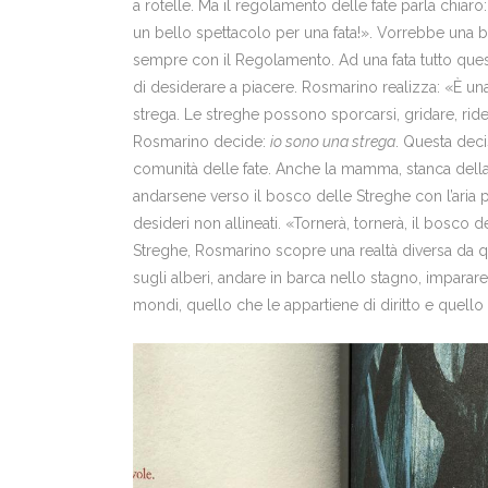
a rotelle. Ma il regolamento delle fate parla chiaro
un bello spettacolo per una fata!». Vorrebbe una b
sempre con il Regolamento. Ad una fata tutto ques
di desiderare a piacere. Rosmarino realizza: «È un
strega. Le streghe possono sporcarsi, gridare, ride
Rosmarino decide:
io sono una strega
. Questa deci
comunità delle fate. Anche la mamma, stanca della 
andarsene verso il bosco delle Streghe con l’aria 
desideri non allineati. «Tornerà, tornerà, il bosc
Streghe, Rosmarino scopre una realtà diversa da q
sugli alberi, andare in barca nello stagno, imparar
mondi, quello che le appartiene di diritto e quello