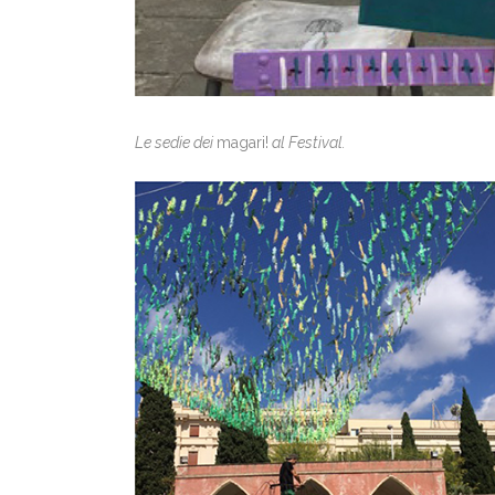
Le sedie dei
magari!
al Festival.