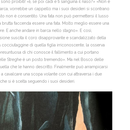
: sono proibiti! «E se poi cadi e ti sanguina il naso?» «Non è
arca, vorrebbe un cappello ma i suoi desideri si scontrano
to non è consentito. Una fata non può permettersi il lusso
a brutta faccenda essere una fata. Molto meglio essere una
re. E anche andare in barca nello stagno». E così,
sione suscita il coro disapprovante e scandalizzato della
cocciutaggine di quella figlia irriconoscente, la osserva
presuntuosa di chi conosce il fallimento a cui portano
o delle Streghe è un posto tremendo». Ma nel Bosco delle
uella che le hanno descritto. Finalmente può arrampicarsi
e a cavalcare una scopa volante con cui attraversa i due
 che si è scelta seguendo i suoi desideri.