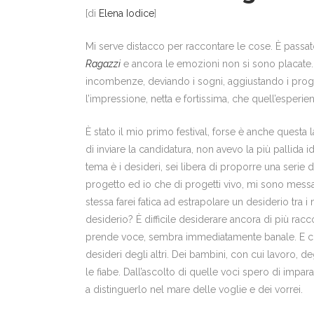
[di
Elena Iodice
]
Mi serve distacco per raccontare le cose. È passa
Ragazzi
e ancora le emozioni non si sono placate. 
incombenze, deviando i sogni, aggiustando i proge
l’impressione, netta e fortissima, che quell’esperi
È stato il mio primo festival, forse è anche questa
di inviare la candidatura, non avevo la più pallida i
tema è i desideri, sei libera di proporre una serie 
progetto ed io che di progetti vivo, mi sono messa a
stessa farei fatica ad estrapolare un desiderio tra 
desiderio? È difficile desiderare ancora di più rac
prende voce, sembra immediatamente banale. E così
desideri degli altri. Dei bambini, con cui lavoro, degl
le fiabe. Dall’ascolto di quelle voci spero di impar
a distinguerlo nel mare delle voglie e dei vorrei.