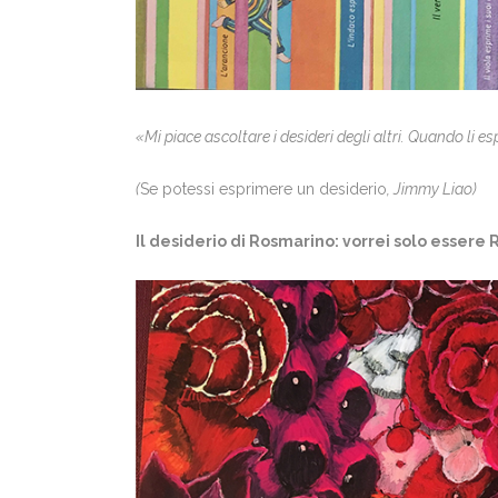
«Mi piace ascoltare i desideri degli altri. Quando li e
(
Se potessi esprimere un desiderio
, Jimmy Liao)
Il desiderio di Rosmarino: vorrei solo essere