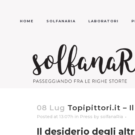
HOME
SOLFANARIA
LABORATORI
P
08 Lug
Topipittori.it – I
Posted at 13:07h
in
Press
by
solfanaRia
Il desiderio degli altr