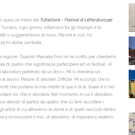
to quasi un mese dal
Tuttestorie – Festival di Letteratura per
Tornano, ogni giorno, infilandosi tra gli impegni e le
tti o suggerendone di nuovi. Perché è così: ho
enza mi abbia cambiata.
 la ragione. Quando Manuela Fiori mi ha scritto per chiedermi
dea di quello che significasse partecipare ad un festival. «Il
di laboratori partendo da un libro». Mi si chiedeva un
l lavoro. Parlare di desideri. Difficile. Mi accorgo che io
i molti che portano la mia mente di qua e di là. Quale è il
mio
contare ciò che si desidera. Nel momento in cui il desiderio
 decido di partire da quello che so fare: ascoltare i
i artisti di cui attraverso le storie e di quelli nascosti dentro
are a riconoscere il mio, di desiderio, di imparare a vederlo,